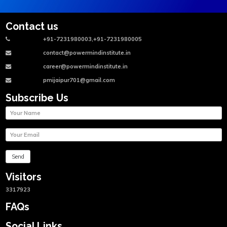
Contact us
+91-7231980003,+91-7231980005
contact@powermindinstitute.in
career@powermindinstitute.in
pmijaipur701@gmail.com
Subscribe Us
Visitors
3317923
FAQs
Social Links