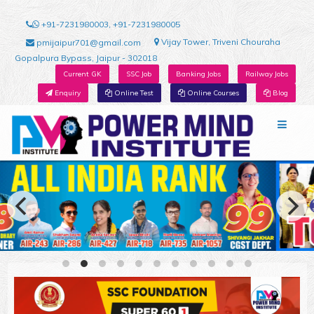
+91-7231980003, +91-7231980005
Vijay Tower, Triveni Chouraha
pmijaipur701@gmail.com
Gopalpura Bypass, Jaipur - 302018
Current GK
SSC Job
Banking Jobs
Railway Jobs
Enquiry
Online Test
Online Courses
Blog